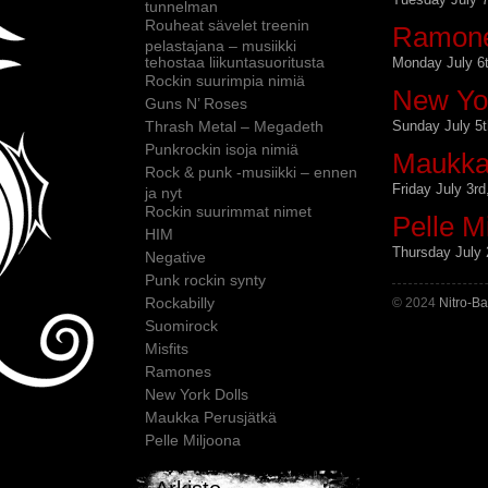
tunnelman
Rouheat sävelet treenin
Ramon
pelastajana – musiikki
tehostaa liikuntasuoritusta
Monday July 6t
Rockin suurimpia nimiä
New Yor
Guns N’ Roses
Sunday July 5t
Thrash Metal – Megadeth
Punkrockin isoja nimiä
Maukka
Rock & punk -musiikki – ennen
Friday July 3rd
ja nyt
Rockin suurimmat nimet
Pelle M
HIM
Thursday July 
Negative
Punk rockin synty
Rockabilly
© 2024
Nitro-B
Suomirock
Misfits
Ramones
New York Dolls
Maukka Perusjätkä
Pelle Miljoona