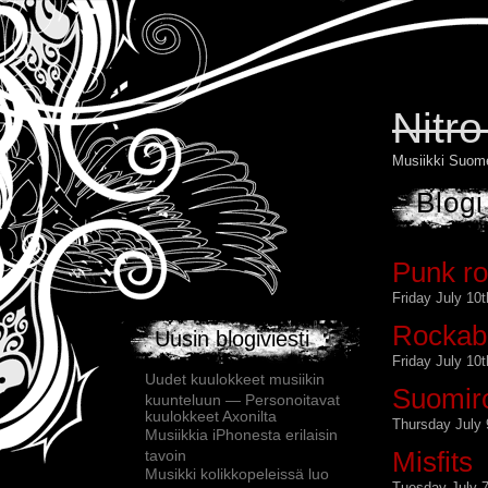
Nitr
Musiikki Suom
Blogi
Punk ro
Friday July 10
Rockabi
Uusin blogiviesti
Friday July 10
Uudet kuulokkeet musiikin
Suomir
kuunteluun — Personoitavat
kuulokkeet Axonilta
Thursday July 
Musiikkia iPhonesta erilaisin
Misfits
tavoin
Musikki kolikkopeleissä luo
Tuesday July 7